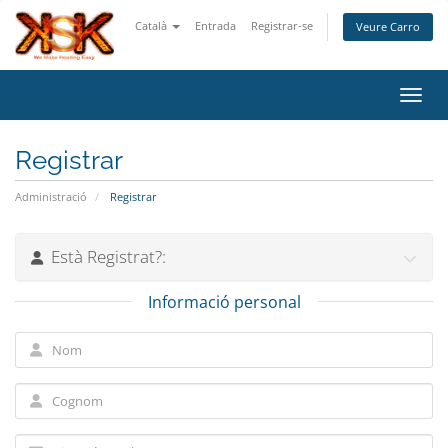
Català
Entrada
Registrar-se
Veure Carro
Canvi
Registrar
Administració
Registrar
Està Registrat?:
Informació personal